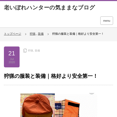
menu
トップページ
狩猟
,
装備
狩猟の服装と装備｜格好より安全第一！
狩猟
,
装備
21
Jul
2020
狩猟の服装と装備｜格好より安全第一！