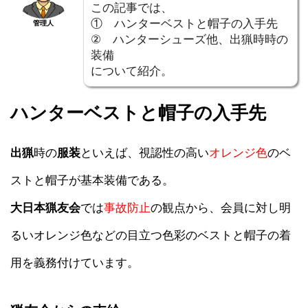
この記事では、
① ハンターベストと帽子の入手先
管理人
② ハンターシューズ他、出猟時時の
装備
について紹介。
ハンターベストと帽子の入手先
出猟
時の
服装
といえば、視認性の高い
オレンジ色
のベ
ストと帽子が基本装備である。
大日本猟友会
では
事故防止
の観点から、会員に対し明
るいオレンジ色などの目立つ色彩のベストと帽子の着
用を義務付けています。