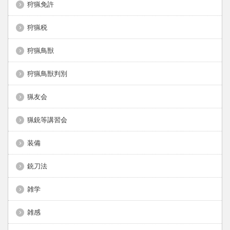
狩猟免許
狩猟税
狩猟鳥獣
狩猟鳥獣判別
猟友会
猟銃等講習会
装備
銃刀法
雑学
雑感