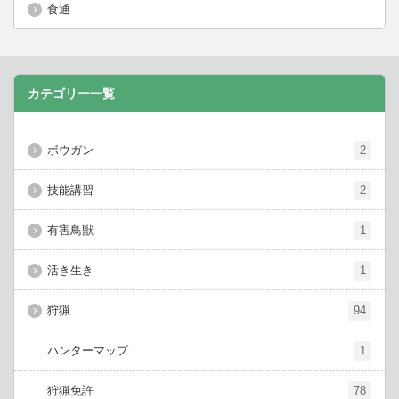
食通
カテゴリー一覧
ボウガン
2
技能講習
2
有害鳥獣
1
活き生き
1
狩猟
94
ハンターマップ
1
狩猟免許
78