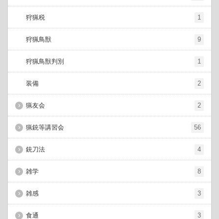
狩猟税
1
狩猟鳥獣
9
狩猟鳥獣判別
1
装備
2
猟友会
2
猟銃等講習会
56
銃刀法
4
雑学
8
雑感
3
食通
3