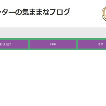
狩猟免許
雑学
道楽