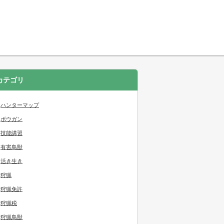
カテゴリ
ハンターマップ
ボウガン
技能講習
有害鳥獣
活き生き
狩猟
狩猟免許
狩猟税
狩猟鳥獣