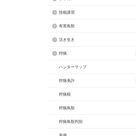
技能講習
有害鳥獣
活き生き
狩猟
ハンターマップ
狩猟免許
狩猟税
狩猟鳥獣
狩猟鳥獣判別
装備