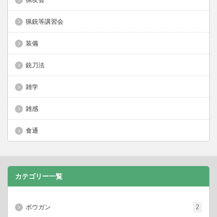
猟銃等講習会
装備
銃刀法
雑学
雑感
食通
カテゴリー一覧
ボウガン
2