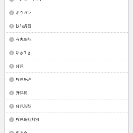
ボウガン
技能講習
有害鳥獣
活き生き
狩猟
狩猟免許
狩猟税
狩猟鳥獣
狩猟鳥獣判別
猟友会