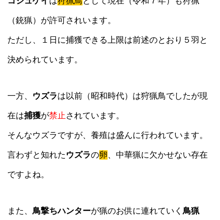
コジュケイ
は
狩猟鳥
として現在（令和７年）も狩猟
（銃猟）が許可されいます。
ただし、１日に捕獲できる上限は前述のとおり５羽と
決められています。
一方、
ウズラ
は以前（昭和時代）は狩猟鳥でしたが現
在は
捕獲
が
禁止
されています。
そんなウズラですが、養殖は盛んに行われています。
言わずと知れた
ウズラ
の
卵
、中華猟に欠かせない存在
ですよね。
また、
鳥撃ちハンター
が猟のお供に連れていく
鳥猟