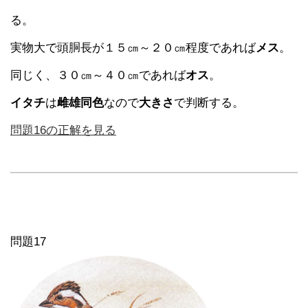
る。
実物大で頭胴長が１５㎝～２０㎝程度であれば
メス
。
同じく、３０㎝～４０㎝であれば
オス
。
イタチ
は
雌雄同色
なので
大きさ
で判断する。
問題16の正解を見る
問題17