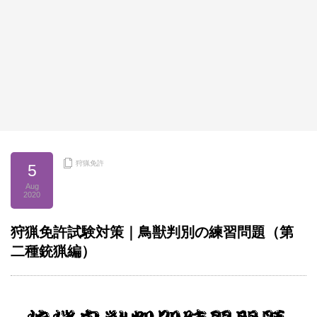
狩猟免許
5
Aug
2020
狩猟免許試験対策｜鳥獣判別の練習問題（第
二種銃猟編）