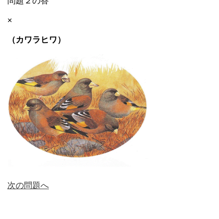
問題２の答
×
（カワラヒワ）
次の問題へ