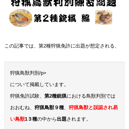
この記事では、第2種狩猟免許に出題が想定される、
狩猟鳥獣判別/p>
について掲載しています。
狩猟免許試験、
第2種銃猟
における鳥獣判別では
おおむね、
狩猟鳥獣９種
、
狩猟鳥獣と誤認され易
い鳥獣
1３種
の中から
出題
されます。