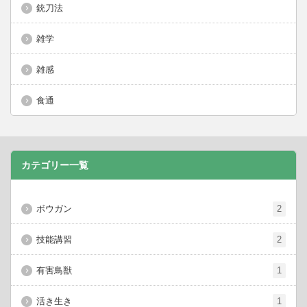
銃刀法
雑学
雑感
食通
カテゴリー一覧
ボウガン
2
技能講習
2
有害鳥獣
1
活き生き
1