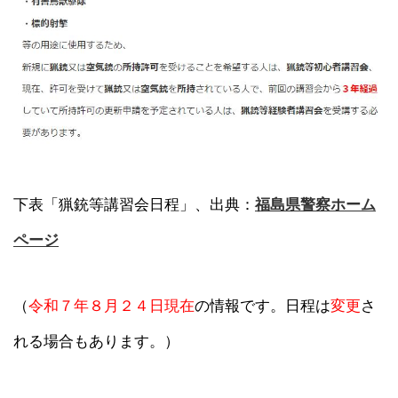
下表「猟銃等講習会日程」、出典：
福島県警察ホーム
ページ
（
令和７年８月２４日現在
の情報です。日程は
変更
さ
れる場合もあります。）