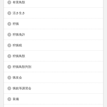
有害鳥獣
活き生き
狩猟
狩猟免許
狩猟税
狩猟鳥獣
狩猟鳥獣判別
猟友会
猟銃等講習会
装備