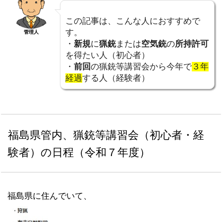
この記事は、こんな人におすすめで
す。
管理人
・
新規
に
猟銃
または
空気銃
の
所持許可
を得たい人（初心者）
・
前回
の猟銃等講習会から今年で
３年
経過
する人（経験者）
福島県管内、猟銃等講習会（初心者・経
験者）の日程（令和７年度）
福島県に住んでいて、