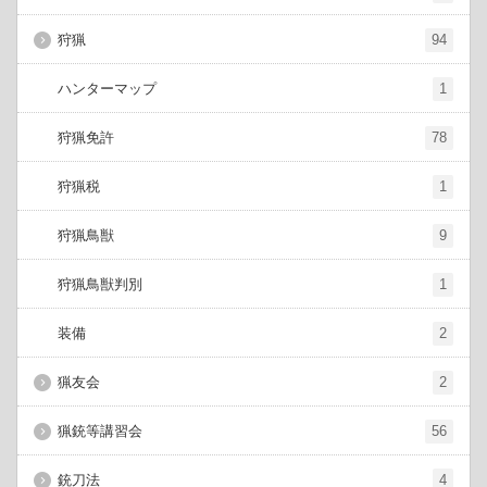
狩猟
94
ハンターマップ
1
狩猟免許
78
狩猟税
1
狩猟鳥獣
9
狩猟鳥獣判別
1
装備
2
猟友会
2
猟銃等講習会
56
銃刀法
4