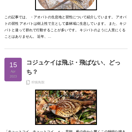
この記事では、 ・アオバトの生息地と習性について紹介しています。 アオバ
トの習性 アオバトは樹上性で主として森林域に生息しています。 また、キジ
バトと違って群れで行動することが多いです。 キジバトのように人里にくる
ことはありません。 近年、…
コジュケイは飛ぶ・飛ばない、どっ
15
ち？
Apr
2023
狩猟鳥獣
「チョットコイ、チョットコイ ♬」 早朝、藪の中から響くこの独特な鳴き