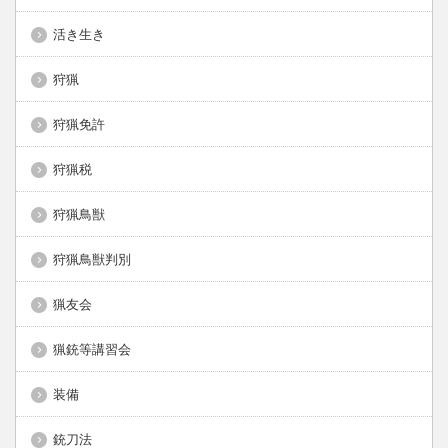
活き生き
狩猟
狩猟免許
狩猟税
狩猟鳥獣
狩猟鳥獣判別
猟友会
猟銃等講習会
装備
銃刀法