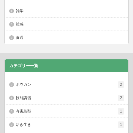
雑学
雑感
食通
カテゴリー一覧
ボウガン
2
技能講習
2
有害鳥獣
1
活き生き
1