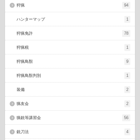
狩猟
94
ハンターマップ
1
狩猟免許
78
狩猟税
1
狩猟鳥獣
9
狩猟鳥獣判別
1
装備
2
猟友会
2
猟銃等講習会
56
銃刀法
4