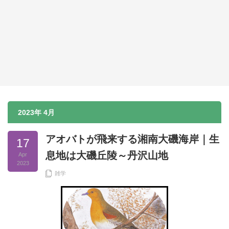
2023年 4月
アオバトが飛来する湘南大磯海岸｜生
17
息地は大磯丘陵～丹沢山地
Apr
2023
雑学