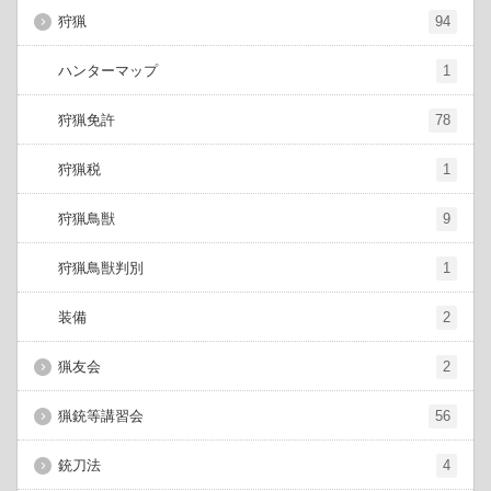
狩猟
94
ハンターマップ
1
狩猟免許
78
狩猟税
1
狩猟鳥獣
9
狩猟鳥獣判別
1
装備
2
猟友会
2
猟銃等講習会
56
銃刀法
4