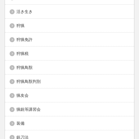
活き生き
狩猟
狩猟免許
狩猟税
狩猟鳥獣
狩猟鳥獣判別
猟友会
猟銃等講習会
装備
銃刀法