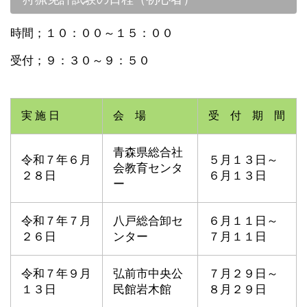
時間；１０：００～１５：００
受付；９：３０～９：５０
実 施 日
会 場
受 付 期 間
青森県総合社
令和７年６月
５月１３日～
会教育センタ
２８日
６月１３日
ー
令和７年７月
八戸総合卸セ
６月１１日～
２６日
ンター
７月１１日
令和７年９月
弘前市中央公
７月２９日～
１３日
民館岩木館
８月２９日