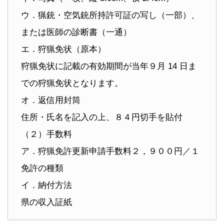
ウ．猟銃・空気銃所持許可証の写し（一部）、
または医師の診断書（一通）
エ．狩猟免状（原本）
狩猟免状に記載の有効期間が当年９月 14 日ま
での狩猟免状となります。
オ．返信用封筒
住所・氏名を記入の上、８４円切手を貼付
（２）手数料
ア．狩猟免許更新申請手数料２，９００円／１
免許の種類
イ．納付方法
県の収入証紙