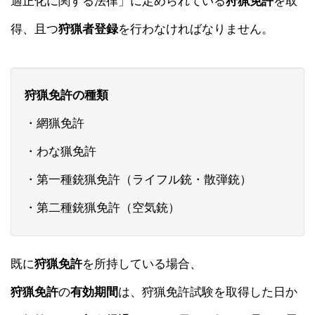
適正化に関する法律」に定められている
狩猟免許
を取
得、且つ
狩猟者登録
を行わなければなりません。
狩猟免許の種類
・網猟免許
・わな猟免許
・第一種銃猟免許（ライフル銃・散弾銃）
・第二種銃猟免許（空気銃）
既に
狩猟免許
を所持している場合、
狩猟免許
の
有効期間
は、狩猟免許試験を取得した日か