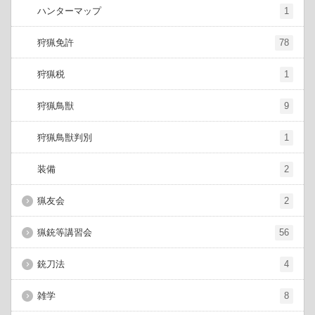
ハンターマップ
1
狩猟免許
78
狩猟税
1
狩猟鳥獣
9
狩猟鳥獣判別
1
装備
2
猟友会
2
猟銃等講習会
56
銃刀法
4
雑学
8