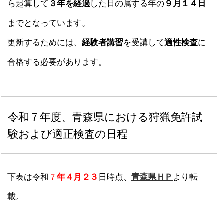
ら起算して
３年を経過
した日の属する年の
９月１４日
までとなっています。
更新するためには、
経験者講習
を受講して
適性検査
に
合格する必要があります。
令和７年度、青森県における狩猟免許試
験および適正検査の日程
下表は令和
７
年４月２３
日時点、
青森県ＨＰ
より転
載。